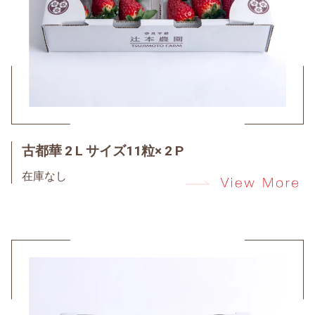
古都華 2 L サイズ11粒× 2 P
在庫なし