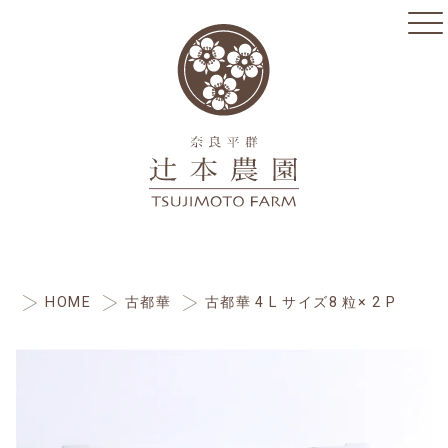
HOME
古都華
古都華 4 L サイズ8 粒× 2 P